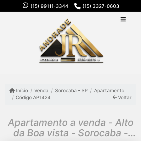
(15) 99111-3344
(15) 3327-0603
Início
Venda
Sorocaba - SP
Apartamento
Código AP1424
Voltar
Apartamento a venda - Alto
da Boa vista - Sorocaba -