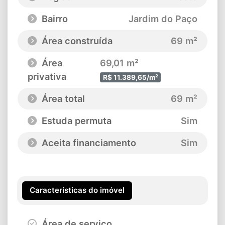
Bairro
Jardim do Paço
Área construída
69 m²
Área
69,01 m²
privativa
R$ 11.389,65/m²
Área total
69 m²
Estuda permuta
Sim
Aceita financiamento
Sim
Características do imóvel
Área de serviço