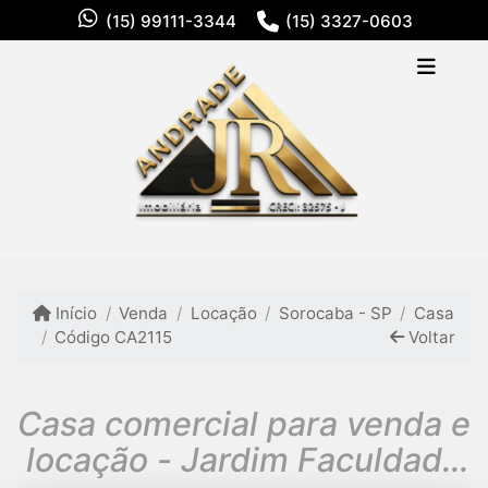
(15) 99111-3344
(15) 3327-0603
Início
Venda
Locação
Sorocaba - SP
Casa
Código CA2115
Voltar
Casa comercial para venda e
locação - Jardim Faculdade