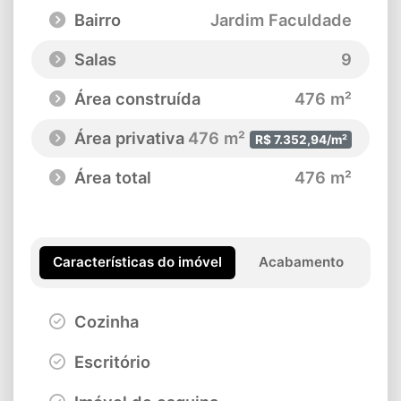
Bairro
Jardim Faculdade
Salas
9
Área construída
476 m²
Área privativa
476 m²
R$ 7.352,94/m²
Área total
476 m²
Características do imóvel
Acabamento
Cozinha
Escritório