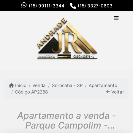
(15) 99111-3344
(15) 3327-0603
Início
Venda
Sorocaba - SP
Apartamento
Código AP2288
Voltar
Apartamento a venda -
Parque Campolim -