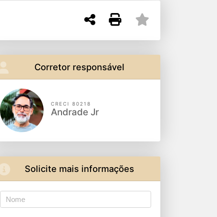
Corretor responsável
CRECI 80218
Andrade Jr
Solicite mais informações