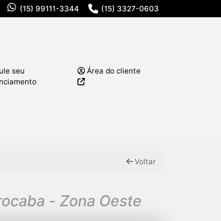
(15) 99111-3344
(15) 3327-0603
ule seu
Área do cliente
anciamento
Voltar
orocaba - Zona Oeste