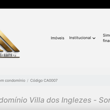
Sim
Institucional
Imóveis
fin
em condomínio
Código CA0007
omínio Villa dos Inglezes - S