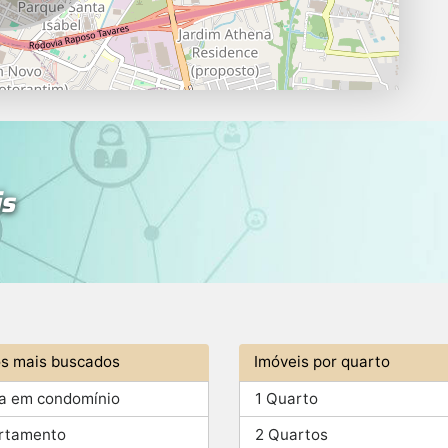
is
os mais buscados
Imóveis por quarto
a em condomínio
1 Quarto
rtamento
2 Quartos