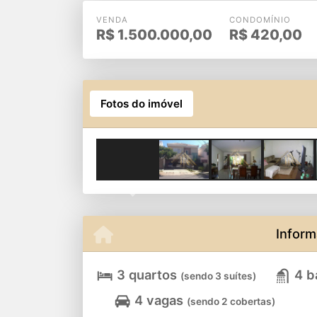
VENDA
CONDOMÍNIO
R$
1.500.000,00
R$
420,00
Fotos do imóvel
Previous
Inform
3 quartos
4 b
(sendo 3 suítes)
4 vagas
(sendo 2 cobertas)