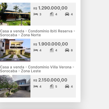
1.290.000,00
R$
3
4
4
Casa a venda - Condomínio Ibiti Reserva -
Sorocaba - Zona Norte
1.900.000,00
R$
4
4
8
Casa a venda - Condomínio Villa Verona -
Sorocaba - Zona Leste
2.150.000,00
R$
4
5
4