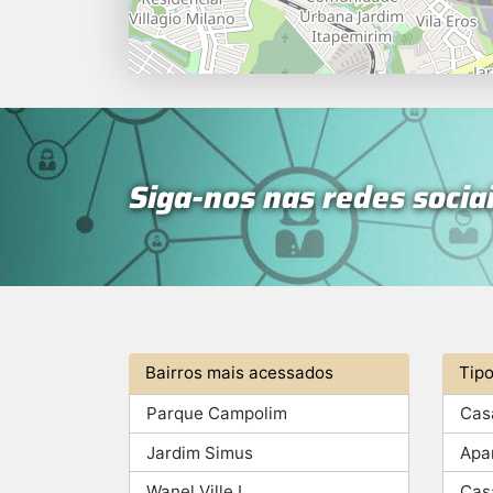
Siga-nos nas redes socia
Bairros mais acessados
Tip
Parque Campolim
Cas
Jardim Simus
Apa
Wanel Ville I
Cas