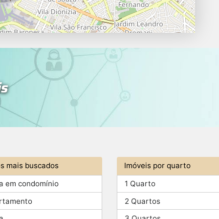
is
os mais buscados
Imóveis por quarto
a em condomínio
1 Quarto
rtamento
2 Quartos
a
3 Quartos