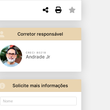
Corretor responsável
CRECI 80218
Andrade Jr
Solicite mais informações