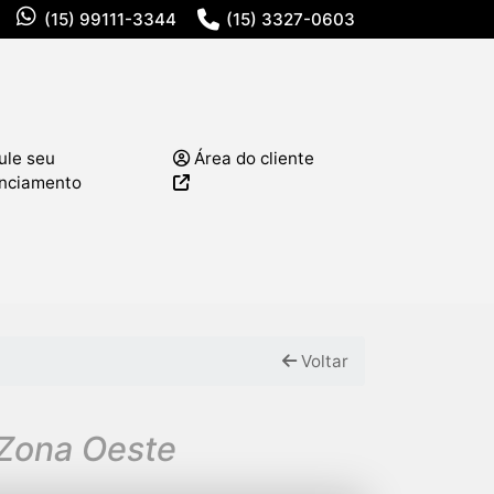
(15) 99111-3344
(15) 3327-0603
ule seu
Área do cliente
anciamento
Voltar
 Zona Oeste