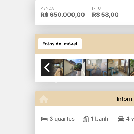
VENDA
IPTU
R$
650.000,00
R$
58,00
Fotos do imóvel
Previous
Inform
3 quartos
1 banh.
4 