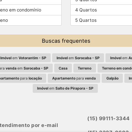
reno em condomínio
4 Quartos
reno
5 Quartos
Buscas frequentes
Imóvel
em
Votorantim - SP
Imóvel
em
Sorocaba - SP
Imóvel
em
Ar
ara
venda
em
Sorocaba - SP
Casa
Terreno
Terreno em cond
partamento
para
locação
Apartamento
para
venda
Galpão
I
Imóvel
em
Salto de Pirapora - SP
(15) 99111-3344
tendimento por e-mail