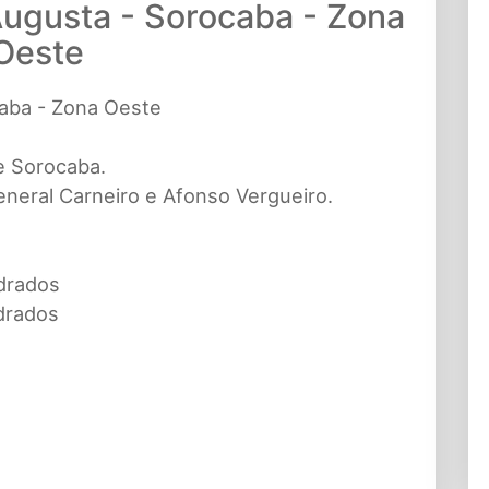
Augusta - Sorocaba - Zona
Oeste
caba - Zona Oeste
e Sorocaba.
eneral Carneiro e Afonso Vergueiro.
drados
drados
s