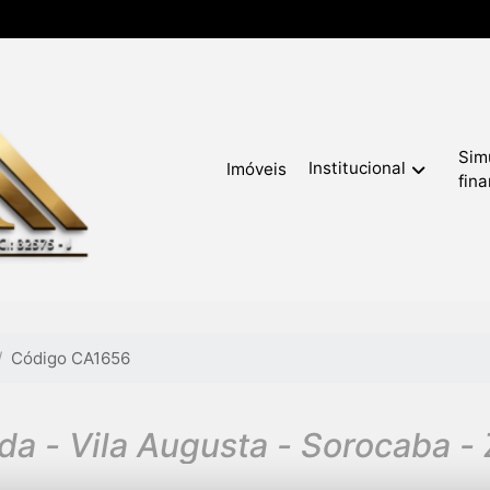
Sim
Institucional
Imóveis
fin
Código CA1656
da - Vila Augusta - Sorocaba -