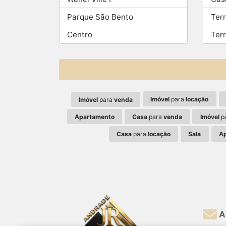
Parque São Bento
Ter
Centro
Ter
Imóvel
para
locação
Imóvel
para
venda
Apartamento
Casa
para
venda
Imóvel
p
Casa
para
locação
Sala
A
A