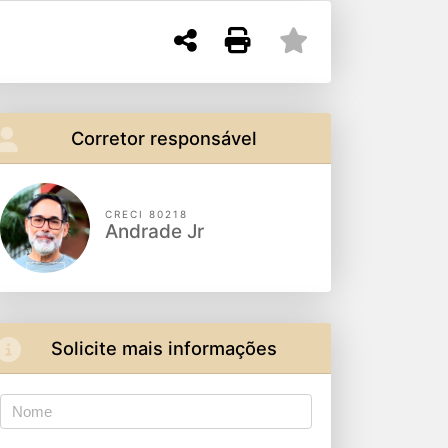
Corretor responsável
CRECI 80218
Andrade Jr
Solicite mais informações