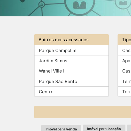
Bairros mais acessados
Tip
Parque Campolim
Cas
Jardim Simus
Apa
Wanel Ville I
Cas
Parque São Bento
Ter
Centro
Ter
Imóvel
para
locação
Imóvel
para
venda