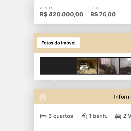
VENDA
IPTU
R$
420.000,00
R$
76,00
Fotos do imóvel
Previous
Inform
3 quartos
1 banh.
2 