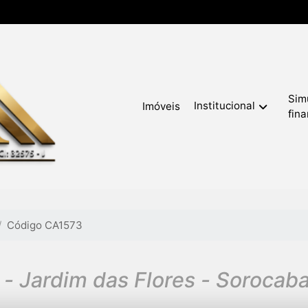
Sim
Institucional
Imóveis
fin
Código CA1573
- Jardim das Flores - Sorocab