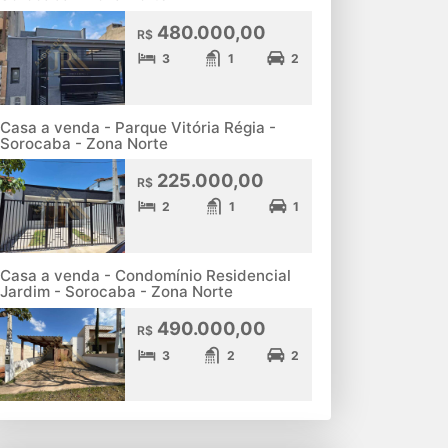
480.000,00
R$
3
1
2
Casa a venda - Parque Vitória Régia -
Sorocaba - Zona Norte
225.000,00
R$
2
1
1
Casa a venda - Condomínio Residencial
Jardim - Sorocaba - Zona Norte
490.000,00
R$
3
2
2