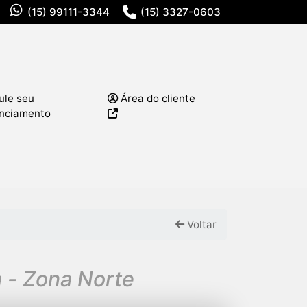
(15) 99111-3344
(15) 3327-0603
ule seu
Área do cliente
anciamento
Voltar
a - Zona Norte