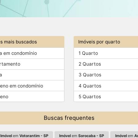
os mais buscados
Imóveis por quarto
a em condomínio
1 Quarto
rtamento
2 Quartos
a
3 Quartos
reno em condomínio
4 Quartos
reno
5 Quartos
Buscas frequentes
Imóvel
em
Votorantim - SP
Imóvel
em
Sorocaba - SP
Imóvel
em
Ar